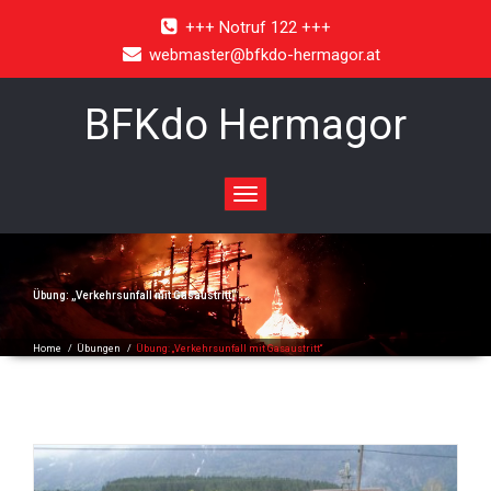
+++ Notruf 122 +++
webmaster@bfkdo-hermagor.at
BFKdo Hermagor
Toggle
navigation
Übung: „Verkehrsunfall mit Gasaustritt“
Home
/
Übungen
/
Übung: „Verkehrsunfall mit Gasaustritt“