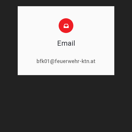
Email
bfk01@feuerwehr-ktn.at