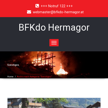
+++ Notruf 122 +++
webmaster@bfkdo-hermagor.at
BFKdo Hermagor
Toggle
navigation
Sonstiges
Home
/
Archiv nach Kategorie "Sonstiges"