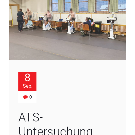
8
Sep.
0
ATS-
Untersuchung