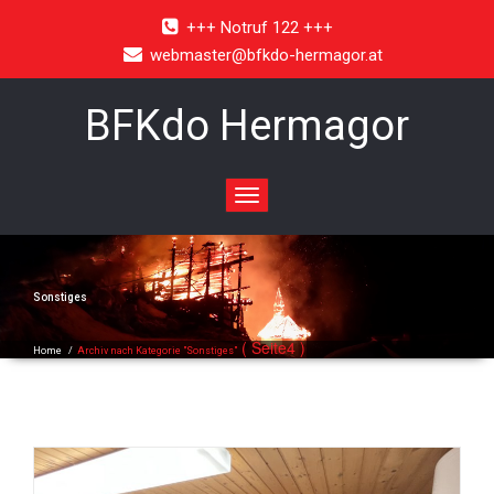
+++ Notruf 122 +++
webmaster@bfkdo-hermagor.at
BFKdo Hermagor
Toggle
navigation
Sonstiges
( Seite4 )
Home
/
Archiv nach Kategorie "Sonstiges"