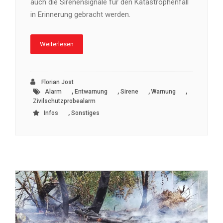
auch die Sirenensignale für den Katastrophenfall
in Erinnerung gebracht werden.
Weiterlesen
Florian Jost
,
,
,
,
Alarm
Entwarnung
Sirene
Warnung
Zivilschutzprobealarm
,
Infos
Sonstiges