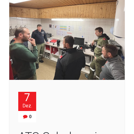
7
Dez.
0