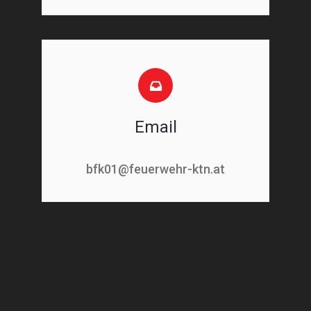
Email
bfk01@feuerwehr-ktn.at