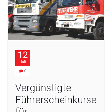
12
Juli
0
Vergünstigte
Führerscheinkurse
für