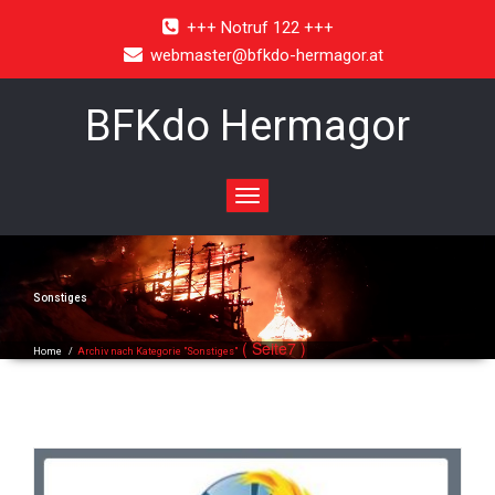
+++ Notruf 122 +++
webmaster@bfkdo-hermagor.at
BFKdo Hermagor
Toggle
navigation
Sonstiges
( Seite7 )
Home
/
Archiv nach Kategorie "Sonstiges"