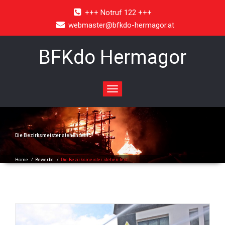
+++ Notruf 122 +++
webmaster@bfkdo-hermagor.at
BFKdo Hermagor
Toggle
navigation
Die Bezirksmeister stehen fest
Home
/
Bewerbe
/
Die Bezirksmeister stehen fest