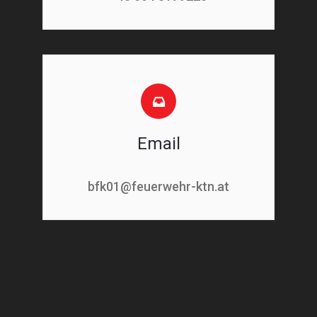
Email
bfk01@feuerwehr-ktn.at