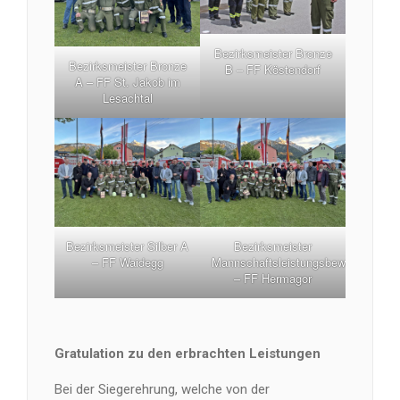
Bezirksmeister Bronze
Bezirksmeister Bronze
B – FF Köstendorf
A – FF St. Jakob im
Lesachtal
Bezirksmeister Silber A
Bezirksmeister
– FF Waidegg
Mannschaftsleistungsbewerb
– FF Hermagor
Gratulation zu den erbrachten Leistungen
Bei der Siegerehrung, welche von der