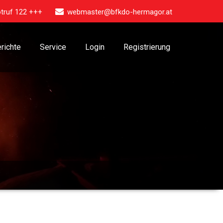
truf 122 +++
webmaster@bfkdo-hermagor.at
richte
Service
Login
Registrierung