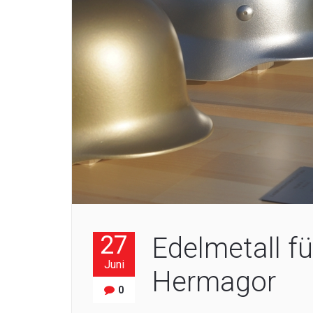
27
Edelmetall fü
Juni
Hermagor
0