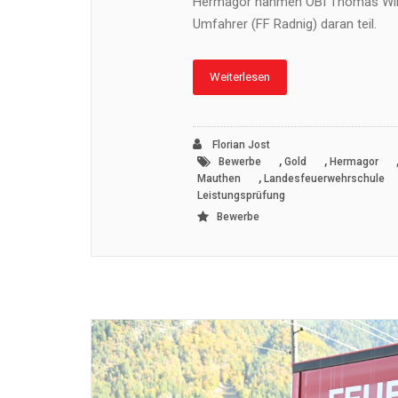
Hermagor nahmen OBI Thomas Wink
Umfahrer (FF Radnig) daran teil.
Weiterlesen
Florian Jost
,
,
Bewerbe
Gold
Hermagor
,
Mauthen
Landesfeuerwehrschule
Leistungsprüfung
Bewerbe