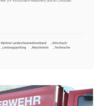
er (FF Kötschach-Mauthen) und BI Christian
,
,
Kärntner Landesfeuerwehrverband
Kötschach-
,
,
,
Leistungsprüfung
Maschninist
Technische