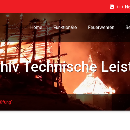
+++ No
Home
Funktionäre
Feuerwehren
Be
chiv
Technische Leis
rüfung"