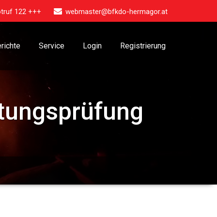
truf 122 +++
webmaster@bfkdo-hermagor.at
richte
Service
Login
Registrierung
tungsprüfung