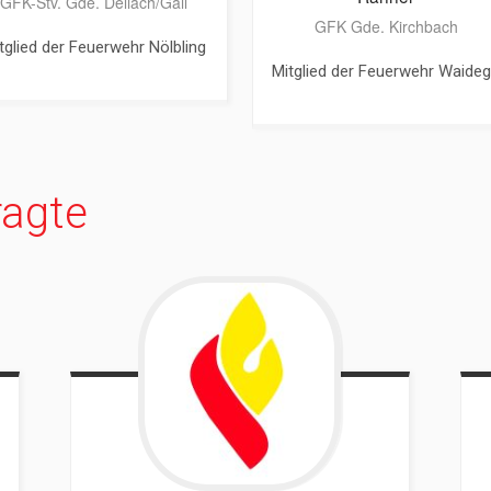
GFK-Stv. Gde. Dellach/Gail
GFK Gde. Kirchbach
tglied der Feuerwehr Nölbling
Mitglied der Feuerwehr Waide
ragte