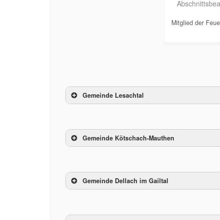
Abschnittsbe
Mitglied der Feu
Gemeinde Lesachtal
Gemeindekommando
Gemeinde Kötschach-Mauthen
St. Lorenzen/Lesachtal
01010101
Gemeindekommando
Gemeinde Dellach im Gailtal
Kötschach-Mauthen
01010205
Gemeindekommando
Liesing