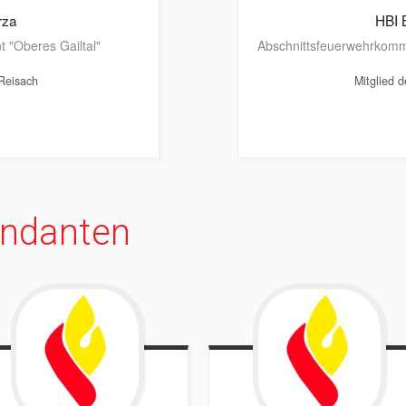
rza
HBI 
 "Oberes Gailtal"
Abschnittsfeuerwehrkomma
Reisach
Mitglied 
ndanten