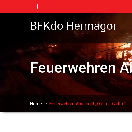
BFKdo Hermagor
Feuerwehren Ab
Home
/
Feuerwehren Abschnitt „Oberes Gailtal“