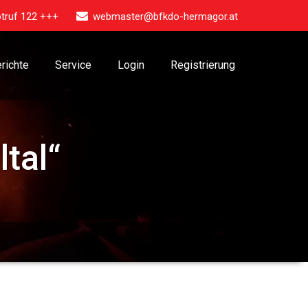
truf 122 +++
webmaster@bfkdo-hermagor.at
richte
Service
Login
Registrierung
tal“