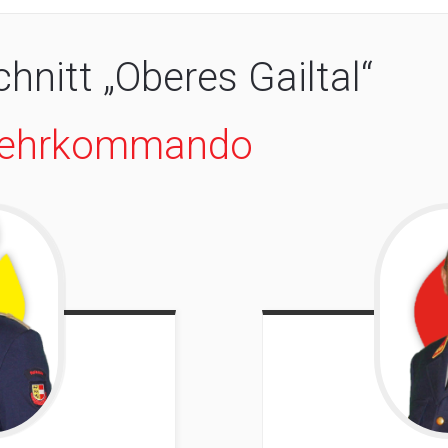
nitt „Oberes Gailtal“
rwehrkommando