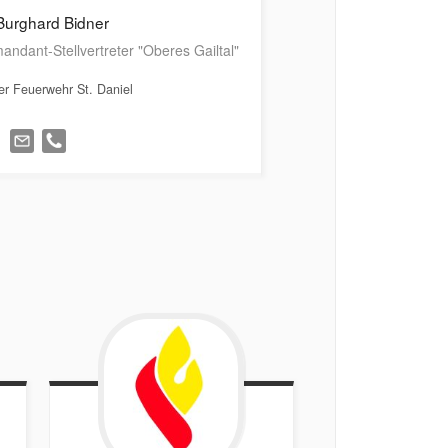
Burghard
Bidner
ndant-Stellvertreter "Oberes Gailtal"
der Feuerwehr St. Daniel