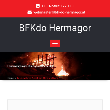
+++ Notruf 122 +++
webmaster@bfkdo-hermagor.at
BFKdo Hermagor
Toggle
navigation
Feuerwehren Abschnitt „Unteres Gailtal“
Home
/
Feuerwehren Abschnitt „Unteres Gailtal“