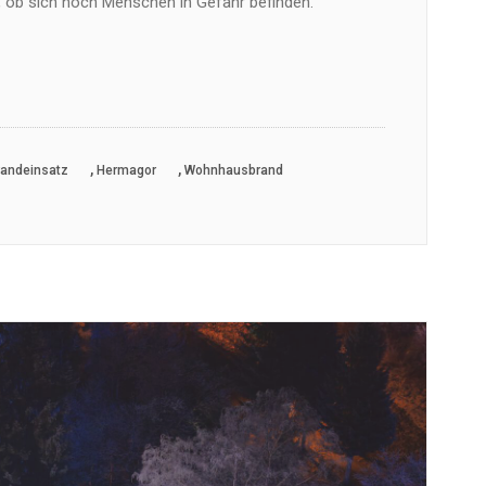
t, ob sich noch Menschen in Gefahr befinden.
,
,
randeinsatz
Hermagor
Wohnhausbrand