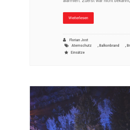
alarmiert. Zuerst war nicht bekann
Weiterlesen
Florian Jost
,
,
Atemschutz
Balkonbrand
B
Einsätze