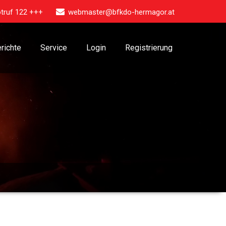
truf 122 +++
webmaster@bfkdo-hermagor.at
richte
Service
Login
Registrierung