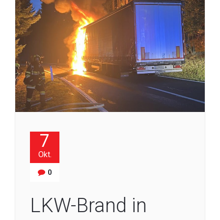
7
Okt.
0
LKW-Brand in