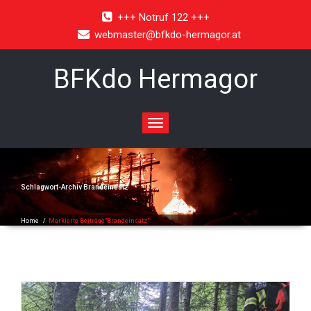
+++ Notruf 122 +++
webmaster@bfkdo-hermagor.at
BFKdo Hermagor
Toggle
navigation
Schlagwort-Archiv
Brandeinsatz
Home
/
Markierte Beiträge"Brandeinsatz"