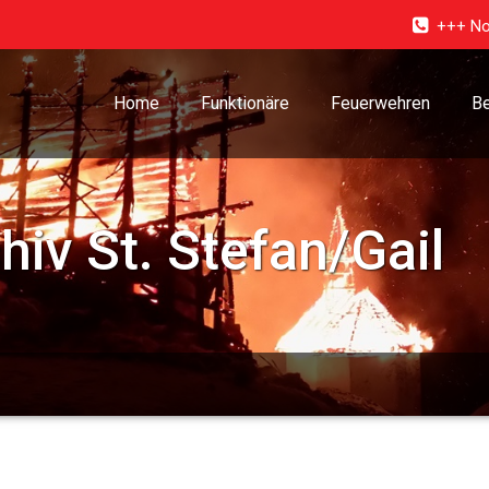
+++ No
Home
Funktionäre
Feuerwehren
Be
chiv
St. Stefan/Gail