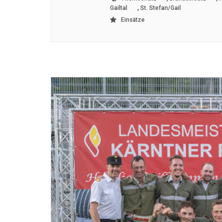
,
Gailtal
St. Stefan/Gail
Einsätze