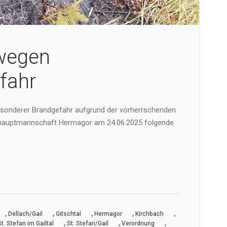
wegen
fahr
nderer Brandgefahr aufgrund der vorherrschenden
shauptmannschaft Hermagor am 24.06.2025 folgende
,
,
,
,
,
Dellach/Gail
Gitschtal
Hermagor
Kirchbach
,
,
,
St. Stefan im Gailtal
St. Stefan/Gail
Verordnung