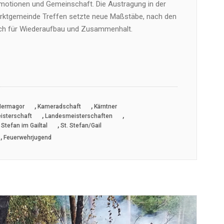
 Emotionen und Gemeinschaft. Die Austragung in der
arktgemeinde Treffen setzte neue Maßstäbe, nach den
sch für Wiederaufbau und Zusammenhalt.
,
,
Hermagor
Kameradschaft
Kärntner
,
,
isterschaft
Landesmeisterschaften
,
 Stefan im Gailtal
St. Stefan/Gail
,
Feuerwehrjugend