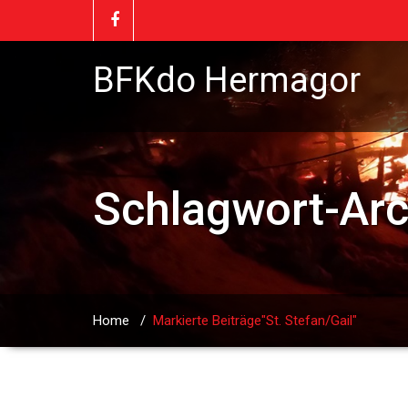
BFKdo Hermagor
Schlagwort-Ar
Home
/
Markierte Beiträge"St. Stefan/Gail"