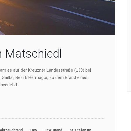
 Matschiedl
am es auf der Kreuzner Landesstraße (L33) bei
 Gailtal, Bezirk Hermagor, zu dem Brand eines
nverletzt.
,
,
,
Fahrzeugbrand
LKW
LKW-Brand
St. Stefan im