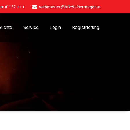
truf 122 +++
webmaster@bfkdo-hermagor.at
richte
Service
Login
Registrierung