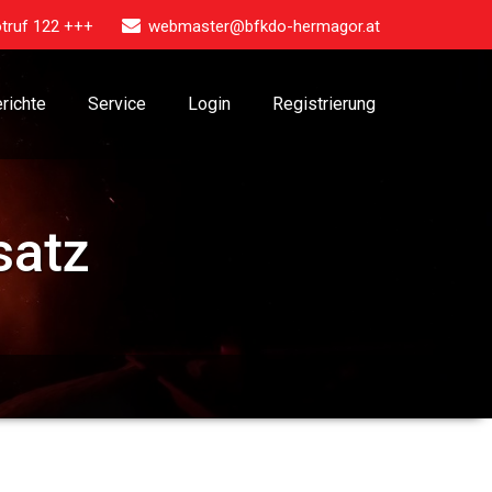
truf 122 +++
webmaster@bfkdo-hermagor.at
richte
Service
Login
Registrierung
satz