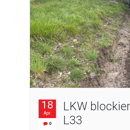
18
LKW blockier
Apr.
L33
0