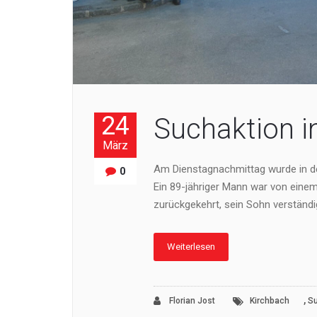
24
Suchaktion i
März
Am Dienstagnachmittag wurde in d
0
Ein 89-jähriger Mann war von eine
zurückgekehrt, sein Sohn verständig
Weiterlesen
,
Florian Jost
Kirchbach
Su