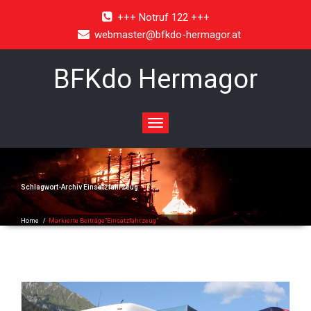
+++ Notruf 122 +++
webmaster@bfkdo-hermagor.at
BFKdo Hermagor
Toggle
navigation
Schlagwort-Archiv
Einsatzfahrzeug
Home
/
Markierte Beiträge"Einsatzfahrzeug"