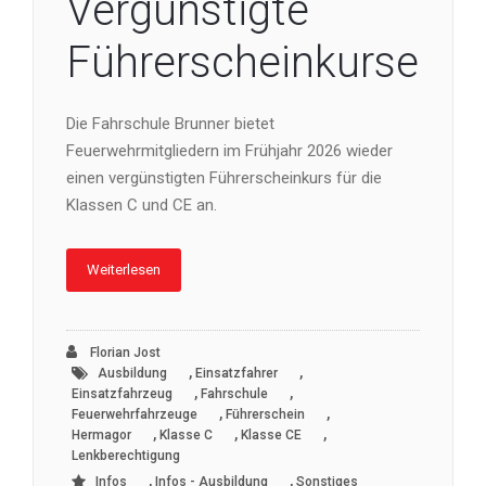
Vergünstigte
Führerscheinkurse
Die Fahrschule Brunner bietet
Feuerwehrmitgliedern im Frühjahr 2026 wieder
einen vergünstigten Führerscheinkurs für die
Klassen C und CE an.
Weiterlesen
Florian Jost
,
,
Ausbildung
Einsatzfahrer
,
,
Einsatzfahrzeug
Fahrschule
,
,
Feuerwehrfahrzeuge
Führerschein
,
,
,
Hermagor
Klasse C
Klasse CE
Lenkberechtigung
,
,
Infos
Infos - Ausbildung
Sonstiges