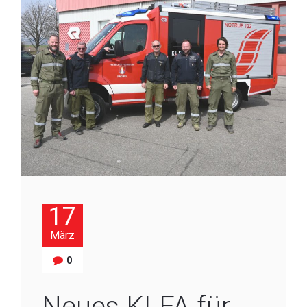
17
März
0
Neues KLFA für