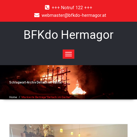
+++ Notruf 122 +++
webmaster@bfkdo-hermagor.at
BFKdo Hermagor
Toggle
navigation
Schlagwort-Archiv
Dellach im Gailtal
Home
/
Markierte Beiträge"Dellach im Gailtal"