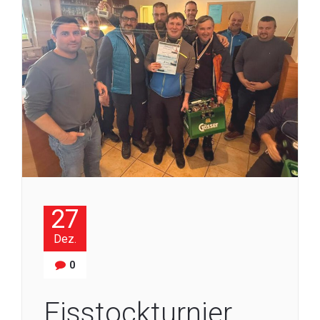
27
Dez.
0
Eisstockturnier