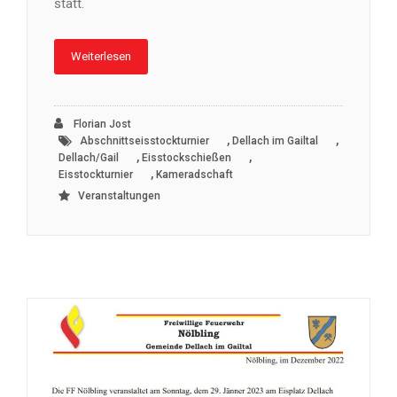
statt.
Weiterlesen
Florian Jost
,
,
Abschnittseisstockturnier
Dellach im Gailtal
,
,
Dellach/Gail
Eisstockschießen
,
Eisstockturnier
Kameradschaft
Veranstaltungen