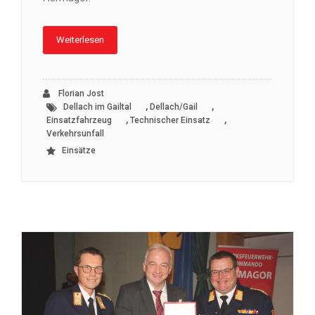
Weiterlesen
Florian Jost
,
,
Dellach im Gailtal
Dellach/Gail
,
,
Einsatzfahrzeug
Technischer Einsatz
Verkehrsunfall
Einsätze