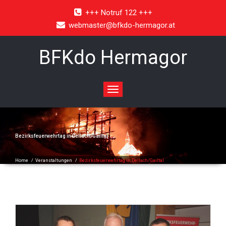
+++ Notruf 122 +++
webmaster@bfkdo-hermagor.at
BFKdo Hermagor
Toggle
navigation
Bezirksfeuerwehrtag in Dellach/Gailtal
Home
/
Veranstaltungen
/
Bezirksfeuerwehrtag in Dellach/Gailtal