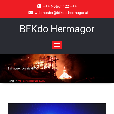
+++ Notruf 122 +++
webmaster@bfkdo-hermagor.at
BFKdo Hermagor
Toggle
navigation
Schlagwort-Archiv
KLFA
Home
/
Markierte Beiträge"KLFA"