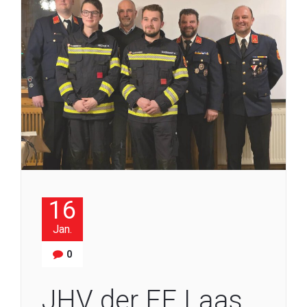
16
Jan.
0
JHV der FF Laas