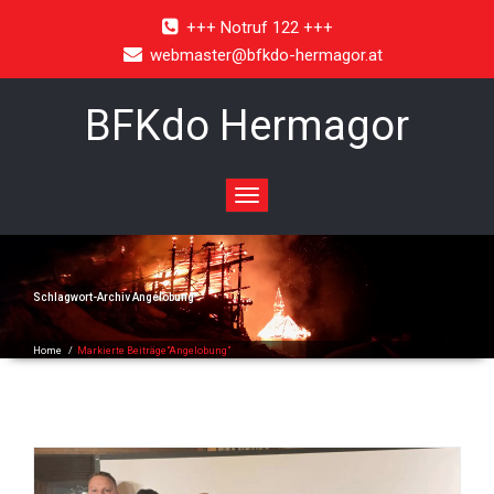
+++ Notruf 122 +++
webmaster@bfkdo-hermagor.at
BFKdo Hermagor
Toggle
navigation
Schlagwort-Archiv
Angelobung
Home
/
Markierte Beiträge"Angelobung"