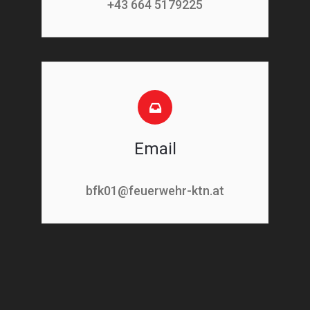
+43 664 5179225
Email
bfk01@feuerwehr-ktn.at