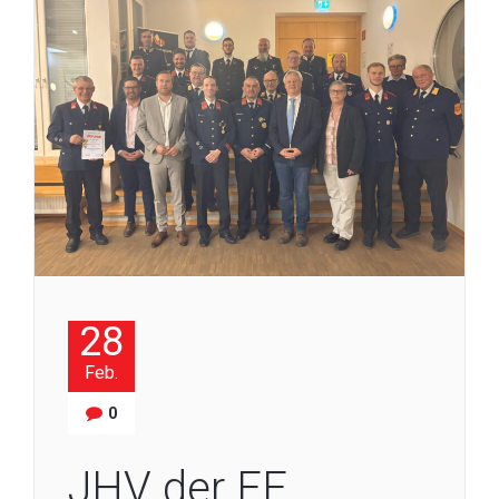
28
Feb.
0
JHV der FF