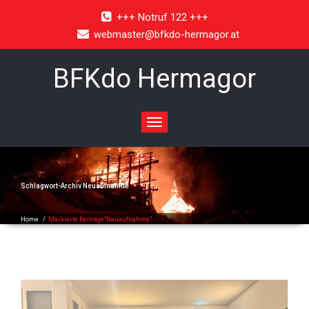
+++ Notruf 122 +++
webmaster@bfkdo-hermagor.at
BFKdo Hermagor
Toggle
navigation
Schlagwort-Archiv
Neuaufnahme
Home
/
Markierte Beiträge"Neuaufnahme"