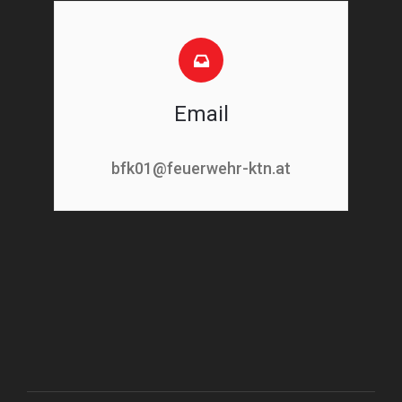
Email
bfk01@feuerwehr-ktn.at