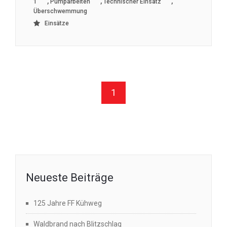
,
,
,
1
Pumparbeiten
Technischer Einsatz
Überschwemmung
Einsätze
1
Neueste Beiträge
125 Jahre FF Kühweg
Waldbrand nach Blitzschlag