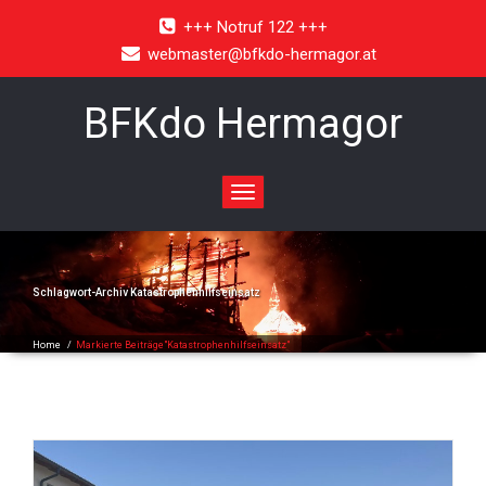
+++ Notruf 122 +++
webmaster@bfkdo-hermagor.at
BFKdo Hermagor
Toggle
navigation
Schlagwort-Archiv
Katastrophenhilfseinsatz
Home
/
Markierte Beiträge"Katastrophenhilfseinsatz"