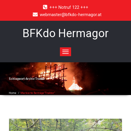
+++ Notruf 122 +++
webmaster@bfkdo-hermagor.at
BFKdo Hermagor
Toggle
navigation
Schlagwort-Archiv
Traktor
Home
/
Markierte Beiträge"Traktor"