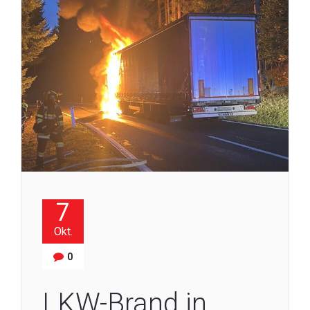
7
Okt.
0
LKW-Brand in