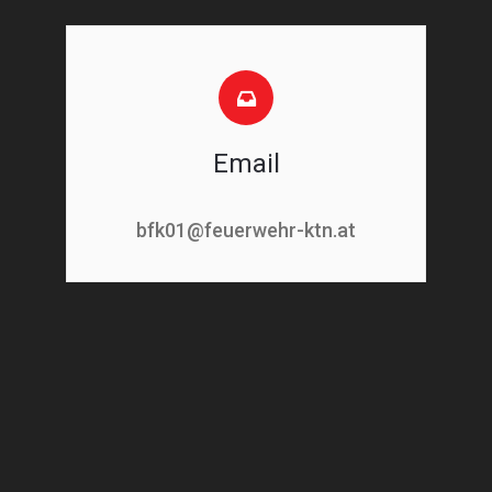
Email
bfk01@feuerwehr-ktn.at