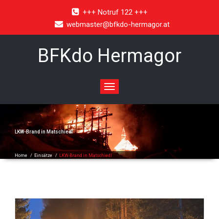
+++ Notruf 122 +++
webmaster@bfkdo-hermagor.at
BFKdo Hermagor
Toggle
navigation
LKW-Brand in Matschiedl
Home
/
Einsätze
/
LKW-Brand in Matschiedl