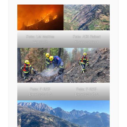
Foto: LM Mattias
Foto: ABI Robert
Warmuth
Koppensteiner
Foto: F-KAT-
Foto: F-KAT-
Bereitschaft 5
Bereitschaft 5