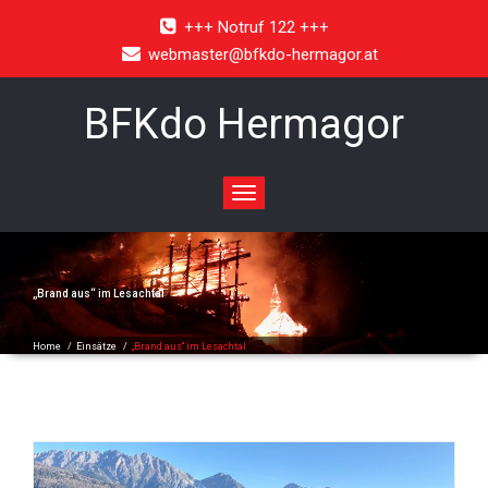
+++ Notruf 122 +++
webmaster@bfkdo-hermagor.at
BFKdo Hermagor
Toggle
navigation
„Brand aus“ im Lesachtal
Home
/
Einsätze
/
„Brand aus“ im Lesachtal