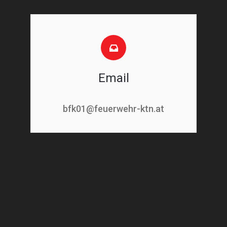
Email
bfk01@feuerwehr-ktn.at