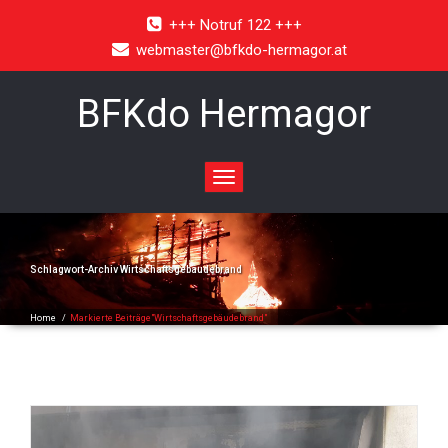
+++ Notruf 122 +++
webmaster@bfkdo-hermagor.at
BFKdo Hermagor
Toggle
navigation
Schlagwort-Archiv
Wirtschaftsgebäudebrand
Home
/
Markierte Beiträge"Wirtschaftsgebäudebrand"