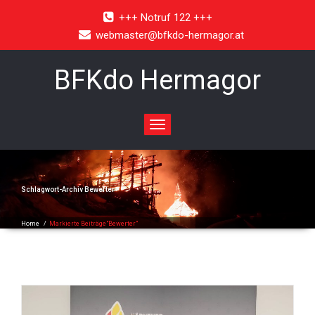
+++ Notruf 122 +++
webmaster@bfkdo-hermagor.at
BFKdo Hermagor
Toggle
navigation
Schlagwort-Archiv
Bewerter
Home
/
Markierte Beiträge"Bewerter"