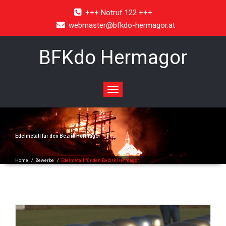
+++ Notruf 122 +++
webmaster@bfkdo-hermagor.at
BFKdo Hermagor
Toggle
navigation
Edelmetall für den Bezirk Hermagor
Home
/
Bewerbe
/
Edelmetall für den Bezirk Hermagor