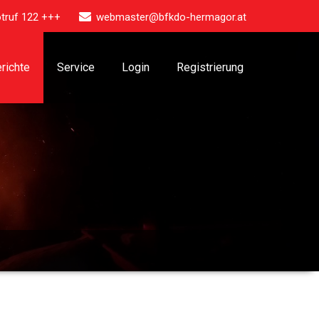
truf 122 +++
webmaster@bfkdo-hermagor.at
richte
Service
Login
Registrierung