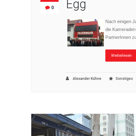
Egg
0
Nach einigen J
die Kameraden 
PartnerInnen z
Weiterlesen
Alexander Kühne
Sonstiges