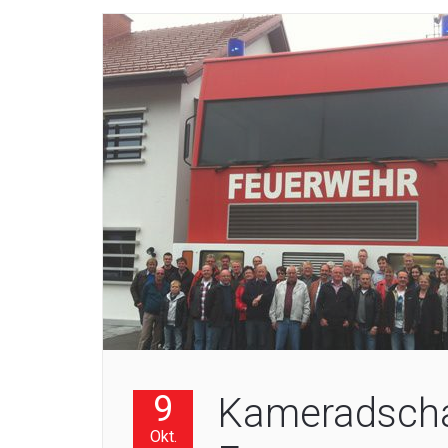
9
Kameradscha
Okt.