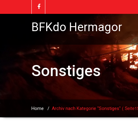
BFKdo Hermagor
Sonstiges
( Seite1
Home
/
Archiv nach Kategorie "Sonstiges"