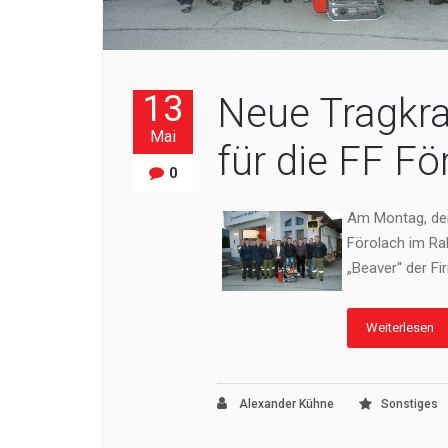
13
Neue Tragkra
Mai
für die FF Fö
0
Am Montag, dem
Förolach im Rah
„Beaver“ der F
Weiterlesen
Alexander Kühne
Sonstiges