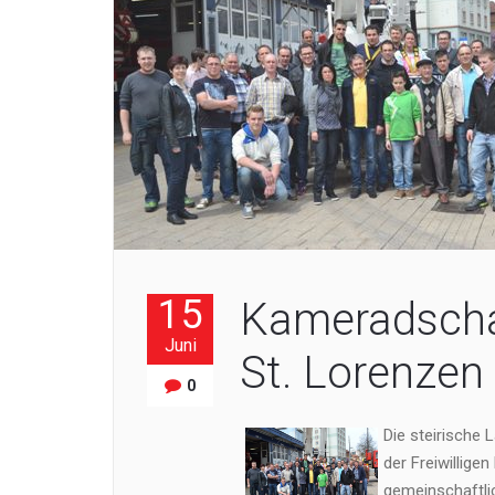
15
Kameradscha
Juni
St. Lorenzen
0
Die steirische
der Freiwillige
gemeinschaftli