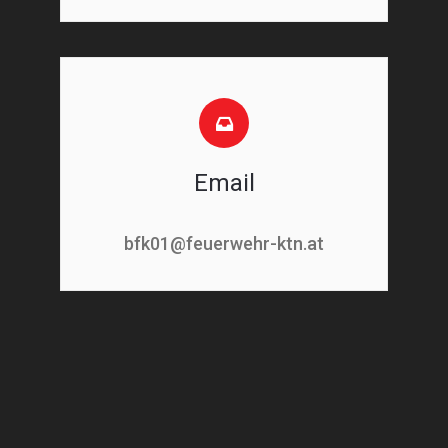
Email
bfk01@feuerwehr-ktn.at