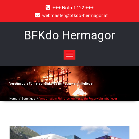
+++ Notruf 122 +++
webmaster@bfkdo-hermagor.at
BFKdo Hermagor
Toggle
navigation
Vergünstigte Führerscheinkurse für Feuerwehrmitglieder
Home
/
Sonstiges
/
Vergünstigte Führerscheinkurse für Feuerwehrmitglieder