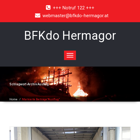
+++ Notruf 122 +++
webmaster@bfkdo-hermagor.at
BFKdo Hermagor
Toggle
navigation
Schlagwort-Archiv
Ausflug
Home
/
Markierte Beiträge"Ausflug"