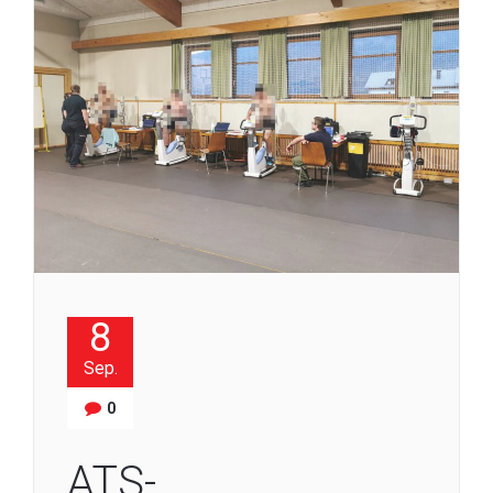
8
Sep.
0
ATS-