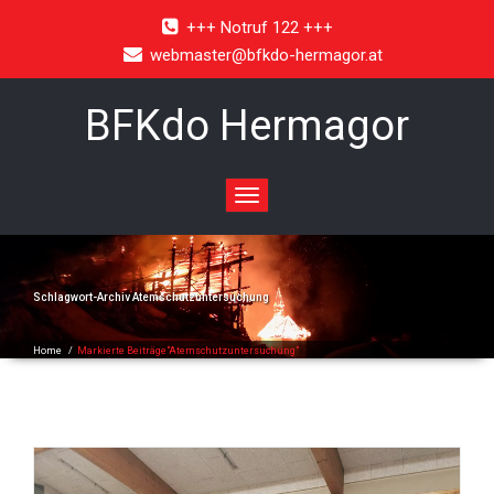
+++ Notruf 122 +++
webmaster@bfkdo-hermagor.at
BFKdo Hermagor
Toggle
navigation
Schlagwort-Archiv
Atemschutzuntersuchung
Home
/
Markierte Beiträge"Atemschutzuntersuchung"