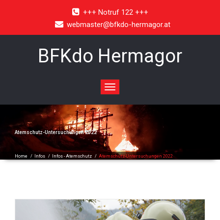
+++ Notruf 122 +++
webmaster@bfkdo-hermagor.at
BFKdo Hermagor
Toggle
navigation
Atemschutz-Untersuchungen 2022
Home
/
Infos
/
Infos - Atemschutz
/
Atemschutz-Untersuchungen 2022