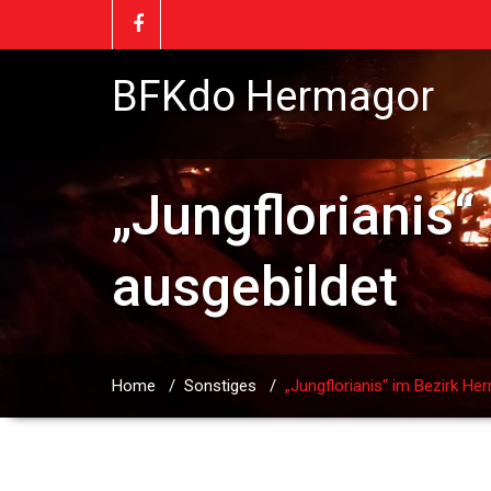
BFKdo Hermagor
„Jungflorianis
ausgebildet
Home
/
Sonstiges
/
„Jungflorianis“ im Bezirk H