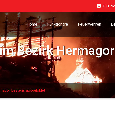
+++ No
Home
Funktionäre
Feuerwehren
Be
“ im Bezirk Hermago
ermagor bestens ausgebildet