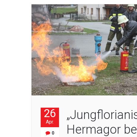
26
„Jungfloriani
Apr.
Hermagor be
0