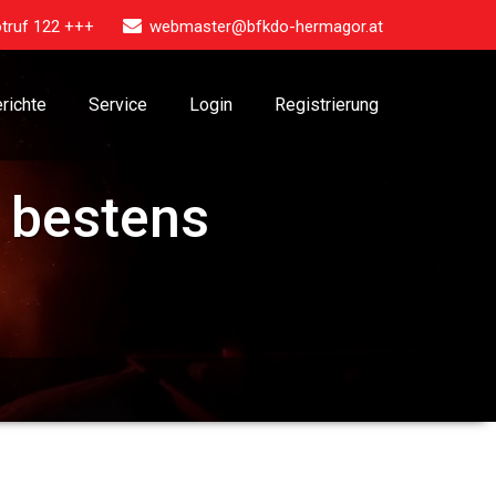
truf 122 +++
webmaster@bfkdo-hermagor.at
richte
Service
Login
Registrierung
r bestens