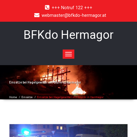
+++ Notruf 122 +++
webmaster@bfkdo-hermagor.at
BFKdo Hermagor
Toggle
navigation
Einsätze bei Hagelgewitter mit Sturm in Hermagor
Home
/
Einsätze
/
Einsätze bei Hagelgewitter mit Sturm in Hermagor