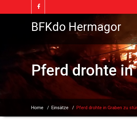
BFKdo Hermagor
Pferd drohte in
Home
/
Einsätze
/
Pferd drohte in Graben zu stü