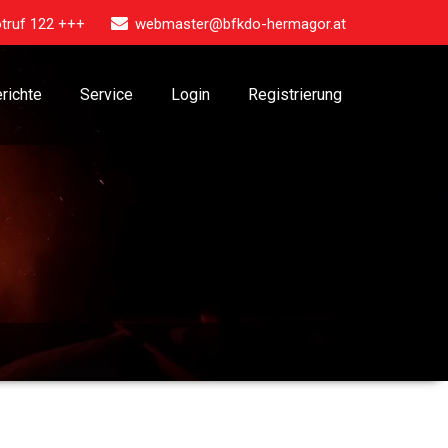
truf 122 +++
webmaster@bfkdo-hermagor.at
richte
Service
Login
Registrierung