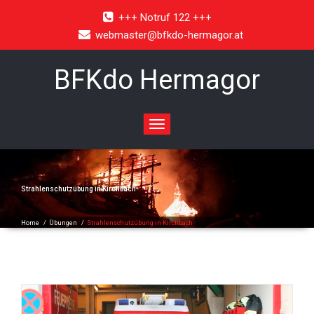
+++ Notruf 122 +++
webmaster@bfkdo-hermagor.at
BFKdo Hermagor
Toggle
navigation
Strahlenschutzübung in Kirchbach
Home
/
Übungen
/
Strahlenschutzübung in Kirchbach