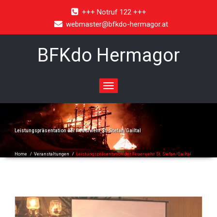
+++ Notruf 122 +++
webmaster@bfkdo-hermagor.at
BFKdo Hermagor
Toggle
navigation
Leistungspräsentation der Feuerwehr St. Stefan/Gailtal
Home
/
Veranstaltungen
/
Leistungspräsentation der Feuerwehr St. Stefan/Gailtal