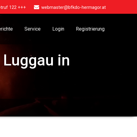
truf 122 +++
webmaster@bfkdo-hermagor.at
richte
Service
Login
Registrierung
 Luggau in