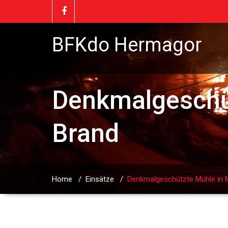
BFKdo Hermagor
Denkmalgeschüt
Brand
Home
/
Einsätze
/
Denkmalgeschützte Mühle in M