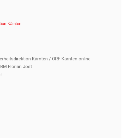
tion Kärnten
rheitsdirektion Kärnten / ORF Kärnten online
BM Florian Jost
er