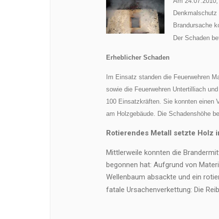
Am 24.07.2010, 
Denkmalschutz 
Brandursache ko
Der Schaden bet
Erheblicher Schaden
Im Einsatz standen die Feuerwehren Ma
sowie die Feuerwehren Untertilliach und 
100 Einsatzkräften.
Sie konnten einen V
am Holzgebäude. Die Schadenshöhe bet
Rotierendes Metall setzte Holz 
Mittlerweile konnten die Brandermit
begonnen hat: Aufgrund von Materi
Wellenbaum absackte und ein rotier
fatale Ursachenverkettung: Die Rei