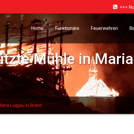
+++ No
Home
Funktionäre
Feuerwehren
Be
zte Mühle in Maria
aria Luggau in Brand