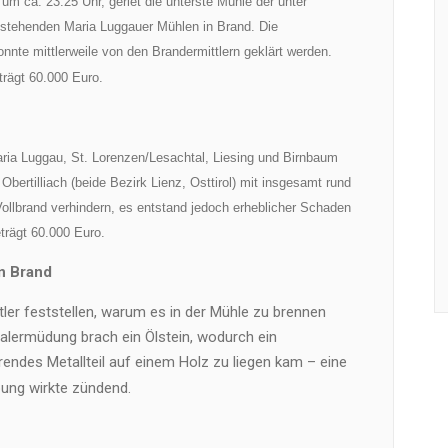
um ca. 23.25 Uhr, geriet die unterste Mühle der unter
stehenden Maria Luggauer Mühlen in Brand. Die
nnte mittlerweile von den Brandermittlern geklärt werden.
rägt 60.000 Euro.
ria Luggau, St. Lorenzen/Lesachtal, Liesing und Birnbaum
Obertilliach (beide Bezirk Lienz, Osttirol) mit insgesamt rund
ollbrand verhindern, es entstand jedoch erheblicher Schaden
rägt 60.000 Euro.
in Brand
tler feststellen, warum es in der Mühle zu brennen
alermüdung brach ein Ölstein, wodurch ein
endes Metallteil auf einem Holz zu liegen kam – eine
bung wirkte zündend.