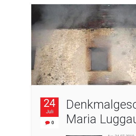
24
Denkmalgesc
Juli
Maria Luggau
0