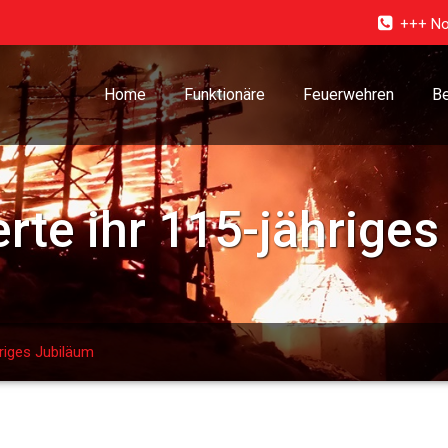
+++ No
Home
Funktionäre
Feuerwehren
Be
rte ihr 115-jährige
hriges Jubiläum