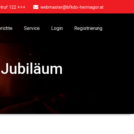
truf 122 +++
webmaster@bfkdo-hermagor.at
richte
Service
Login
Registrierung
s Jubiläum