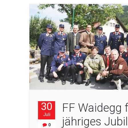
30
FF Waidegg fe
Juli
jähriges Jub
0