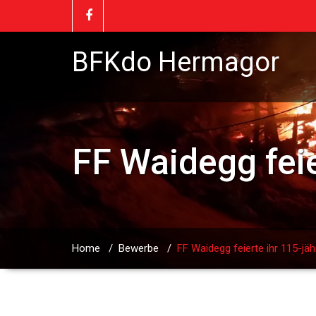
BFKdo Hermagor
FF Waidegg feie
Home
/
Bewerbe
/
FF Waidegg feierte ihr 115-jä