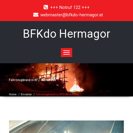
+++ Notruf 122 +++
webmaster@bfkdo-hermagor.at
BFKdo Hermagor
Toggle
navigation
Fahrzeugbrand in KFZ-Werkstätte
Home
/
Einsätze
/
Fahrzeugbrand in KFZ-Werkstätte