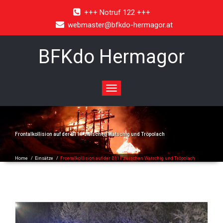
+++ Notruf 122 +++
webmaster@bfkdo-hermagor.at
BFKdo Hermagor
Toggle
navigation
Frontalkollision auf der B111 zwischen Watschig und Tröpolach
Home
/
Einsätze
/
Frontalkollision auf der B111 zwischen Watschig und Tröpolach