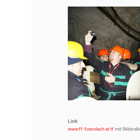
Link:
www.ff-foerolach.at.tf
mit Bilderal