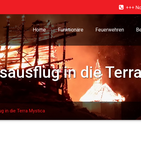
+++ No
Home
Funktionäre
Feuerwehren
Be
ausflug in die Terr
 in die Terra Mystica