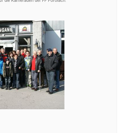
f die Kameraden der FF Förolach.