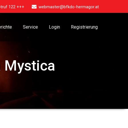
truf 122 +++
webmaster@bfkdo-hermagor.at
richte
Service
Login
Registrierung
a Mystica