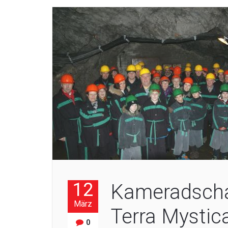
12
Kameradschaf
März
Terra Mystic
0