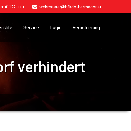
truf 122 +++
webmaster@bfkdo-hermagor.at
richte
Service
Login
Registrierung
rf verhindert