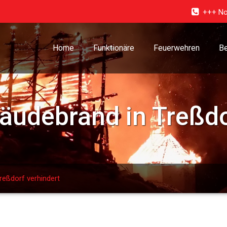
+++ No
Home
Funktionäre
Feuerwehren
Be
äudebrand in Treßdo
reßdorf verhindert