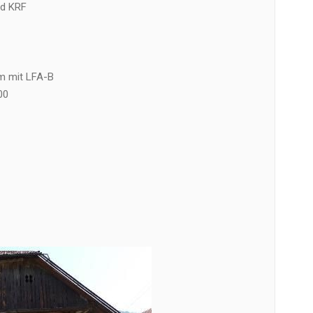
nd KRF
m mit LFA-B
00