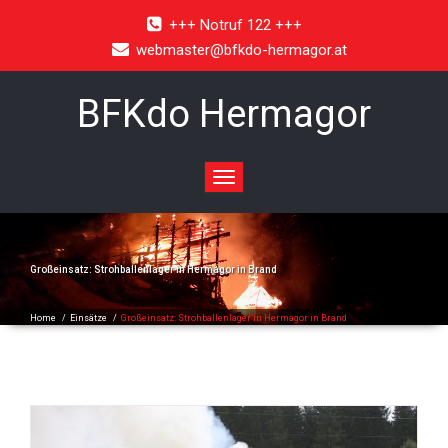
+++ Notruf 122 +++
webmaster@bfkdo-hermagor.at
BFKdo Hermagor
Toggle
navigation
Großeinsatz: Strohballenlager in Hermagor in Brand
Home
/
Einsätze
/
Großeinsatz: Strohballenlager in Hermagor in Brand