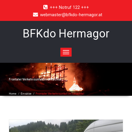
+++ Notruf 122 +++
webmaster@bfkdo-hermagor.at
BFKdo Hermagor
Toggle
navigation
Frontaler Verkehrsunfall im Lesachtal
Home
/
Einsätze
/
Frontaler Verkehrsunfall im Lesachtal