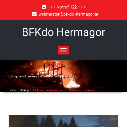
+++ Notruf 122 +++
webmaster@bfkdo-hermagor.at
BFKdo Hermagor
Toggle
navigation
Übung: Errichten eines Hubschrauberlandeplatzes
Home
/
Übungen
/
Übung: Errichten eines Hubschrauberlandeplatzes