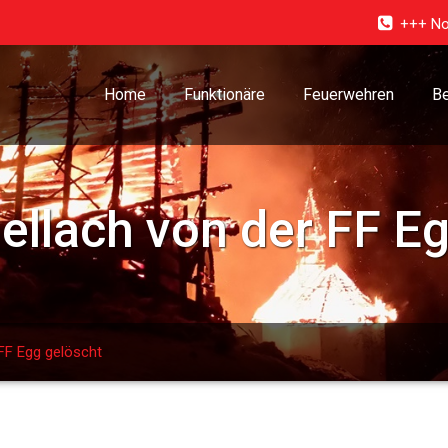
+++ No
Home
Funktionäre
Feuerwehren
Be
ellach von der FF E
FF Egg gelöscht