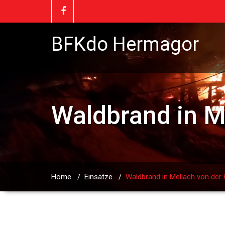
BFKdo Hermagor
Waldbrand in M
Home
/
Einsätze
/
Waldbrand in Mellach von der 