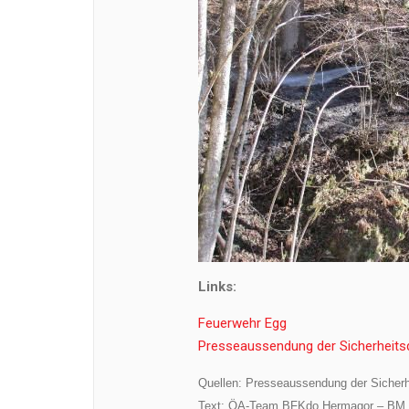
Links:
Feuerwehr Egg
Presseaussendung der Sicherheitsd
Quellen: Presseaussendung der Sicherh
Text: ÖA-Team BFKdo Hermagor – BM F