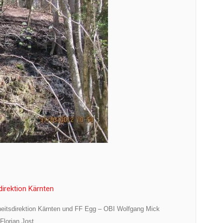
irektion Kärnten
eitsdirektion Kärnten und FF Egg – OBI Wolfgang Mick
lorian Jost