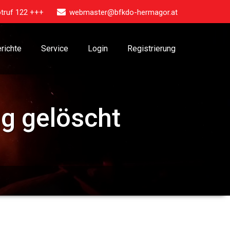
truf 122 +++
webmaster@bfkdo-hermagor.at
richte
Service
Login
Registrierung
gg gelöscht