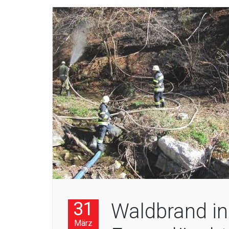
31
Waldbrand in
März