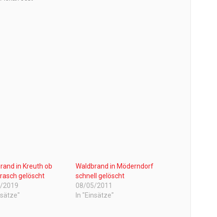
rand in Kreuth ob
Waldbrand in Möderndorf
 rasch gelöscht
schnell gelöscht
7/2019
08/05/2011
nsätze"
In "Einsätze"