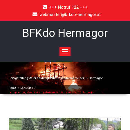
+++ Notruf 122 +++
webmaster@bfkdo-hermagor.at
BFKdo Hermagor
Toggle
navigation
Fertigstellungsfeier der umgebauten Sanitärräume der FF Hermagor
Home
/
Sonstiges
/
Fertigstellungsfeier der umgebauten Sanitärräume der FF Hermagor