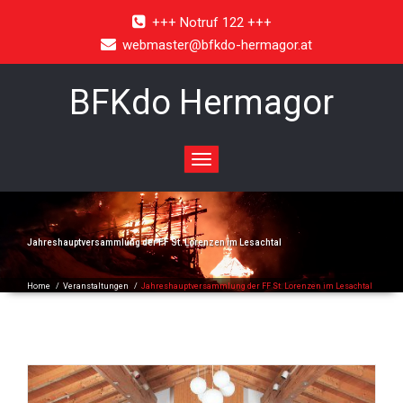
+++ Notruf 122 +++
webmaster@bfkdo-hermagor.at
BFKdo Hermagor
Toggle
navigation
Jahreshauptversammlung der FF St. Lorenzen im Lesachtal
Home
/
Veranstaltungen
/
Jahreshauptversammlung der FF St. Lorenzen im Lesachtal