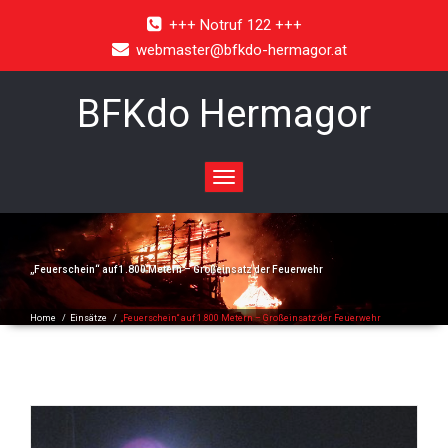
+++ Notruf 122 +++
webmaster@bfkdo-hermagor.at
BFKdo Hermagor
Toggle
navigation
„Feuerschein“ auf 1.800 Metern – Großeinsatz der Feuerwehr
Home
/
Einsätze
/
„Feuerschein“ auf 1.800 Metern – Großeinsatz der Feuerwehr