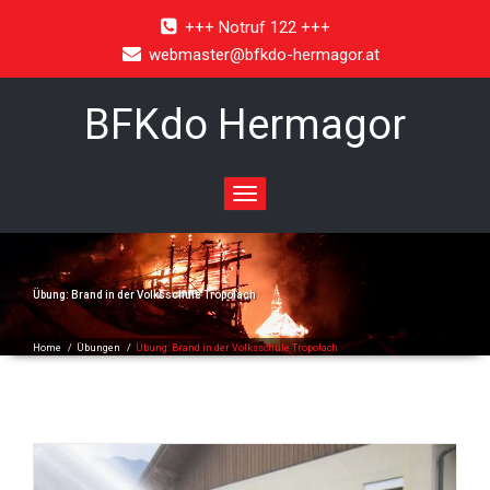
+++ Notruf 122 +++
webmaster@bfkdo-hermagor.at
BFKdo Hermagor
Toggle
navigation
Übung: Brand in der Volksschule Tröpolach
Home
/
Übungen
/
Übung: Brand in der Volksschule Tröpolach