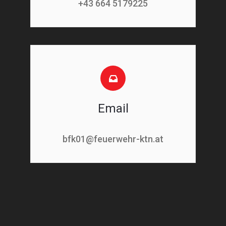
+43 664 5179225
Email
bfk01@feuerwehr-ktn.at